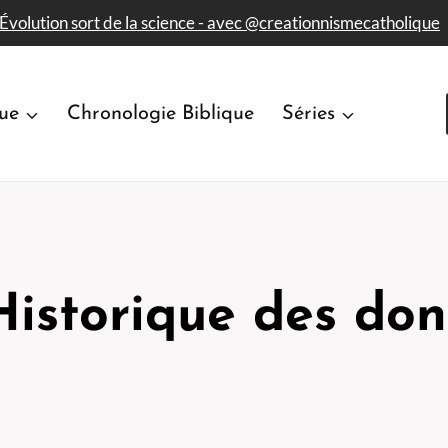
'Évolution sort de la science - avec​ @creationnismecatholique
que
Chronologie Biblique
Séries
Historique des don