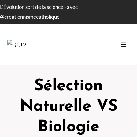
Aller
L'Évolution sort de la science - avec​
au
@creationnismecatholique
contenu
Sélection
Naturelle VS
Biologie