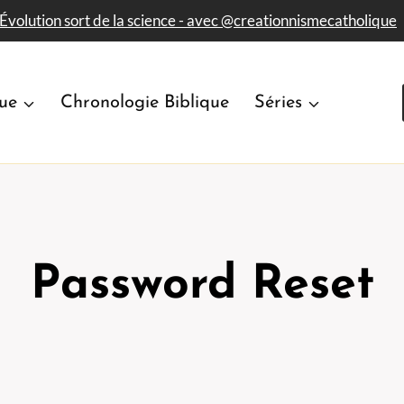
'Évolution sort de la science - avec​ @creationnismecatholique
que
Chronologie Biblique
Séries
Password Reset