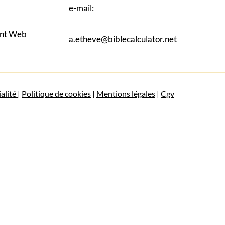
e-mail:
nt Web
a.etheve@biblecalculator.net
ialité
|
Politique de cookies
|
Mentions légales
|
Cgv