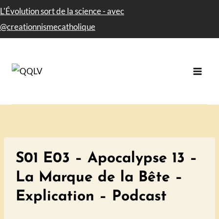
Aller
L'Évolution sort de la science - avec​
au
@creationnismecatholique
contenu
S01 E03 – Apocalypse 13 –
La Marque de la Bête –
Explication – Podcast