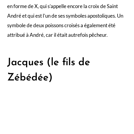
L’Apôtre Jacques par Rembrandt
Jacques, fils de Zébédée, apparait en même temps
dans le récit que les deux frères, Pierre et André. En
effet Jacques et son propre frère, Jean, ont été les
associés de Pierre et André pour remonter le filet
remplit de poissons (Luc 5:7,9). Tout comme la
première fratrie appelée, Jacques et Jean laisseront
leur bateau et quitteront leur père pour suivre Jésus
(Matthieu 5:21-22).