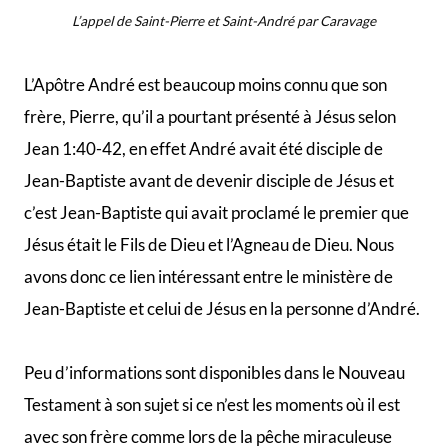
Jean-Baptiste et celui de Jésus en la personne d’André.
Peu d’informations sont disponibles dans le Nouveau
Testament à son sujet si ce n’est les moments où il est
avec son frère comme lors de la pêche miraculeuse
dans le lac de Galilée où il a été appelé avec son frère à
suivre Jésus.
André, comme les autres disciples, s’interrogera
comment nourrir la foule de 5000 personnes en disant
à Jésus «
Il y a ici un jeune garçon qui a cinq pains d’orge
et deux poissons. Mais qu’est-ce que cela pour tant de
monde ?
« (Jean 6:8-9).