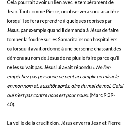
On ne sait pas exactement à quel point Jean a suivi le
calvaire de Jésus, mais nous savons qu’il était présent
au bas de la croix avant que Jésus ne rende son esprit
au Père. C’est à ce moment-ci que Jésus dira à sa mère
« voici ton fils » et à Jean « voici ta mère ». Jean prit
ensuite la mère de Jésus chez lui.
Au matin de la résurrection, Marie de Magdala vint
prévenir Pierre et Jean de la nouvelle. On apprend que
Jean devancera Pierre et arrivera le premier au
tombeau. Il n’entrera cependant pas tout de suite. C’est
une fois Pierre à l’intérieur qu’il entrera à son tour,
voyant les linges dans le tombeau, Jean rapportera à
son propre sujet et à la troisième personne «
Il vit, et il