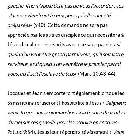
assisté à la crucifixion de Jésus (Matthieu 27:56).
Nous apprenons plus loin dans le NT avec douleur, dans
Actes 12, que l’Apôtre Jacques a été exécuté sous les
ordres du roi Hérode (Actes 12:2).
Jean l’évangéliste (frère
de Jacques et fils de
Zébédée)
Les Apôtres Pierre et Jean courant au tombeau