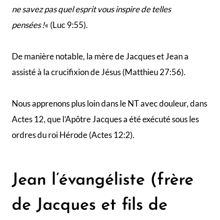
Nous savons que Jean avait reçu le nom de Boanergès
par Jésus ce qui signifie « fils du tonnerre » (Marc 3:17).
Cela pourrait avoir un lien avec le tempérament de
Jean. Tout comme Pierre, on observera son caractère
lorsqu’il se fera reprendre à quelques reprises par
Jésus, par exemple quand il demanda à Jésus de faire
tomber la foudre sur les Samaritains non hospitaliers
ou lorsqu’il avait ordonné à une personne chassant des
démons au nom de Jésus de ne plus le faire parce qu’il
ne les suivait pas. Jésus lui avait répondu «
Ne l’en
empêchez pas personne ne peut accomplir un miracle
en mon nom et, aussitôt après, dire du mal de moi. Celui
qui n’est pas contre nous est pour nous
« (Marc 9:39-
40).