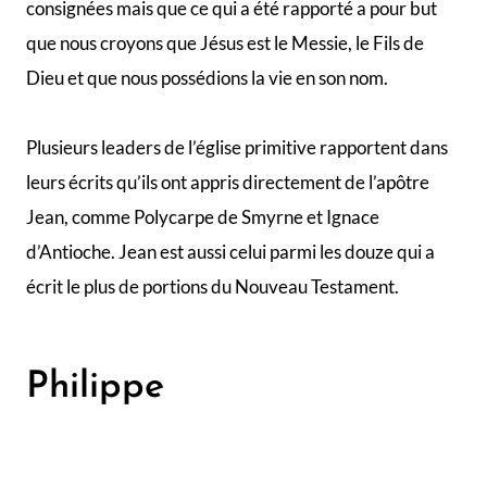
L’Apôtre Philippe représenté par James Tissot
L’une des premières choses que nous apprenons sur
Philippe dans l’Évangile de Jean est que, comme Simon
Pierre et André, il venait de Bethsaïda, une ville au bord de
la mer de Galilée (Jean 1:44). Plus tard, lorsque des
hommes grecs de Bethsaïda voudront voir Jésus, ils iront