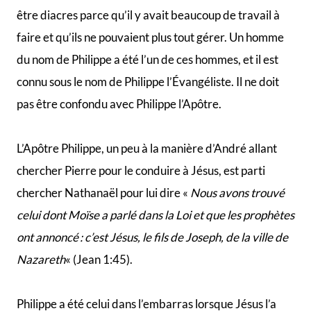
demander que «
Seigneur, montre-nous le Père, et cela
nous suffit
« (Jean 14:8). Jésus lui répondra « …
après
tout le temps que j’ai passé avec vous, tu ne me connais
pas encore, Philippe
! »(v9).
Il est difficile de dire comment Philippe est mort,
d’autant plus qu’il a été confondu avec Philippe
l’Évangéliste dès le début, et il y a des récits
contradictoires. Un rapport dit qu’il est mort de causes
naturelles. Un autre dit qu’il a été décapité, ou lapidé à
mort ou crucifié à l’envers.
Les Actes de Philippe fournissent le récit le plus ancien
et le plus détaillé de son martyr, mais il est difficile de