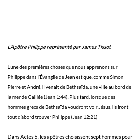
Nazareth
« (Jean 1:45).
Philippe a été celui dans l’embarras lorsque Jésus l’a
questionné et testé au sujet de la nourriture à donner à
la foule de 5000 personnes «
Où pourrions-nous
acheter assez de pains pour nourrir tout ce
monde ?
« (Jean 6:5). Philippe impuissant avait répondu
«
Rien que pour donner à chacun un petit morceau de
pain, il faudrait au moins deux cents pièces
d’argent…
« (Jean 6:7).
L’Apôtre Phillipe aura également sont lot de difficulté.
Alors que Jésus expliquait que lorsqu’on le voyait, on
voyait le Père, Philippe ne trouva rien d’autre à