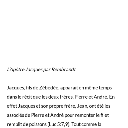
Il est intéressant de voir que les premiers disciples de
Jésus étaient des pêcheurs. Notre humble Seigneur a
en effet choisi des gens modestes pour le suivre.
Il faut faire attention à ne pas confondre, Jacques, fils
de Zébédée, avec le frère de Jésus, aussi appelé
Jacques, car ce dernier n’est devenu un chrétien
engagé qu’après une apparition post-résurrection de
Jésus.
Jacques est l’un des trois Apôtres a avoir assisté à la
transfiguration du Christ sur la montagne (Matthieu
17:1-3). Il assistera également à la résurrection de la
fille de Jaïrus (Marc 5 : 37-42). Avec son frère, Jean,