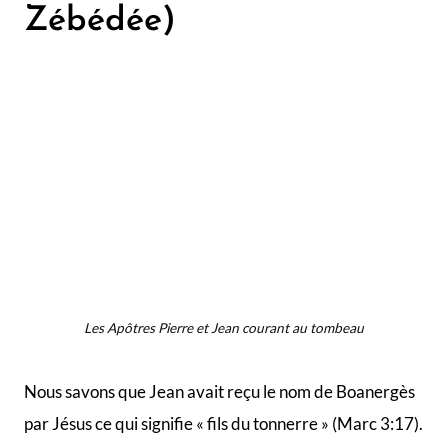
La veille de la crucifixion, Jésus enverra Jean et Pierre
préparer le repas de la Pâque (Luc 22:8). Jean et son
frère Jacques, ainsi que Pierre suivront Jésus à
Gethsémané pour veiller avec lui. Ils s’effondreront
cependant de fatigue.
Lorsque Jésus a été emmené chez le grand-prêtre,
Jean a apparemment suivi Jésus à distance avec
Pierre, allant même jusqu’à aider Pierre à entrer dans
la cour du palais (Jean 18:15-17). Comme Jean avait
dit un mot à la concierge pour le faire entrer, il fut
connu que Pierre était un disciple de Jésus.