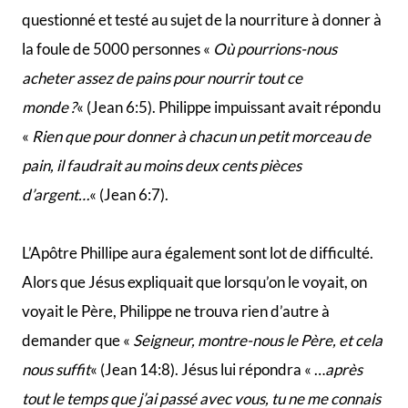
dire à quel point nous pouvons faire confiance à ce
document.
Il n’y a pas grand-chose de plus à dire sur Philippe sans
spéculer. La Bible ne nous dit pas grand-chose à son
sujet, et même certains des écrivains les plus fiables de
l’Église primitive étaient confus à propos de lui.
Ce que nous savons est qu’il était l’un des douze et qu’il
a certainement joué un rôle important dans l’Église
primitive, et dans la diffusion de l’Évangile.
Barthélemy ou