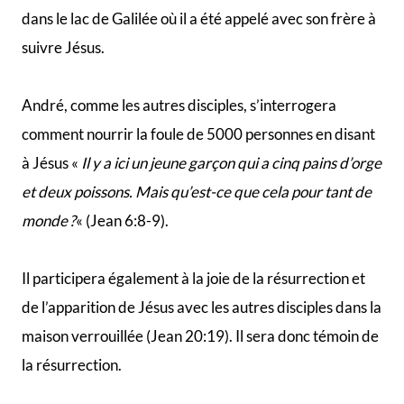
Il participera également à la joie de la résurrection et
de l’apparition de Jésus avec les autres disciples dans la
maison verrouillée (Jean 20:19). Il sera donc témoin de
la résurrection.
Après l’ascension, André retournera à Jérusalem avec
les autres Apôtres dans la maison où ils avaient
l’habitude de prier (Actes 1:12-14).
3
Selon la tradition
, c’est en Achaïe, en Grèce, dans la
ville de Patras, qu’André est mort en martyr. Lorsque la
femme du gouverneur Aepeas a été guérie et
convertie à la foi chrétienne, et que peu de temps
après, le frère du gouverneur est devenu chrétien,