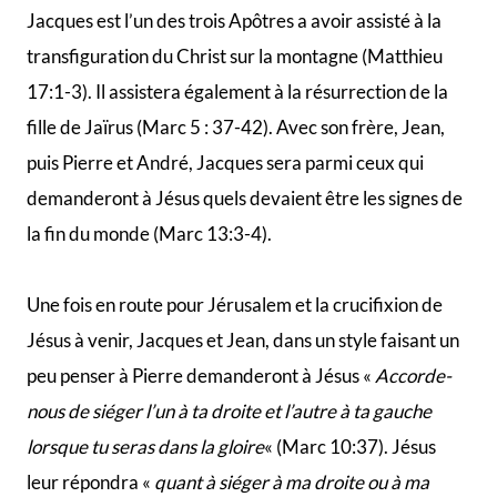
Jésus de calmer les esprits avec une sage parole «
si
quelqu’un veut être grand parmi vous, qu’il soit votre
serviteur, et si quelqu’un veut être le premier parmi
vous, qu’il soit l’esclave de tous
« (Marc 10:43-44).
Jacques et Jean s’emporteront également lorsque les
Samaritains refuseront l’hospitalité à Jésus «
Seigneur,
veux-tu que nous commandions à la foudre de tomber
du ciel sur ces gens-là, pour les réduire en cendres
?
« (Luc 9:54). Jésus leur répondra sévèrement «
Vous
ne savez pas quel esprit vous inspire de telles
pensées !
« (Luc 9:55).
De manière notable, la mère de Jacques et Jean a