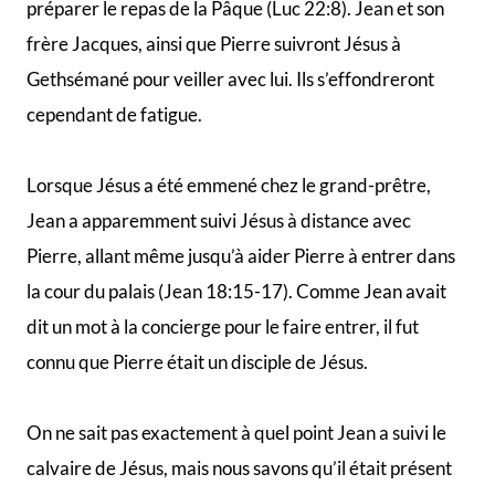
crut
« (Jean 20:8).
Jean a ensuite prêché aux églises d’Asie Mineure, étant
considéré comme « colonne » de l’Église (Galates 2:9).
Persécuté et banni sur l’île de Patmos (Apoc 1:9), il a
été plus tard libéré et est mort d’une mort naturelle,
contrairement aux Apôtres martyrisés. Cette mort
naturelle pourrait avoir transparu lorsque Jésus à la fin
de l’évangile de Jean avait dit à Pierre qui
s’interrogeait sur l’avenir de Jean «
Si je veux qu’il reste
en vie jusqu’à ce que je revienne, que t’importe ?
« (Jean
21:22). Sa longévité pourrait aussi se comprendre dans
la mesure où il devait prendre soin de la mère de Jésus.