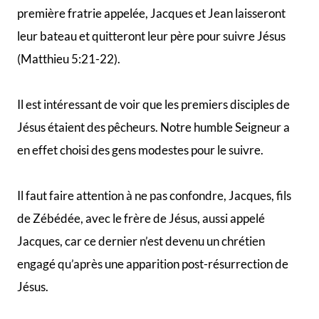
puis Pierre et André, Jacques sera parmi ceux qui
demanderont à Jésus quels devaient être les signes de
la fin du monde (Marc 13:3-4).
Une fois en route pour Jérusalem et la crucifixion de
Jésus à venir, Jacques et Jean, dans un style faisant un
peu penser à Pierre demanderont à Jésus «
Accorde-
nous de siéger l’un à ta droite et l’autre à ta gauche
lorsque tu seras dans la gloire
« (Marc 10:37). Jésus
leur répondra «
quant à siéger à ma droite ou à ma
gauche, il ne m’appartient pas de vous l’accorder : ces
places reviendront à ceux pour qui elles ont été
préparées
« (v40). Cette demande ne sera pas
appréciée par les autres disciples ce qui nécessitera à