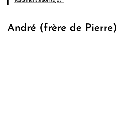
André (frère de Pierre)
L’appel de Saint-Pierre et Saint-André par Caravage
L’Apôtre André est beaucoup moins connu que son
frère, Pierre, qu’il a pourtant présenté à Jésus selon
Jean 1:40-42, en effet André avait été disciple de
Jean-Baptiste avant de devenir disciple de Jésus et
c’est Jean-Baptiste qui avait proclamé le premier que
Jésus était le Fils de Dieu et l’Agneau de Dieu. Nous
avons donc ce lien intéressant entre le ministère de