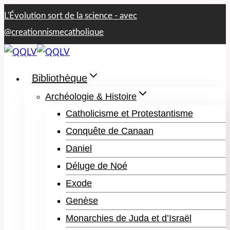
Aller
L'Évolution sort de la science - avec​
au
@creationnismecatholique
contenu
Bibliothèque
Archéologie & Histoire
Catholicisme et Protestantisme
Conquête de Canaan
Daniel
Déluge de Noé
Exode
Genèse
Monarchies de Juda et d’Israël