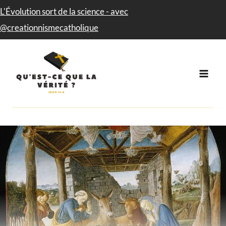
Aller
L'Évolution sort de la science - avec​
au
@creationnismecatholique
contenu