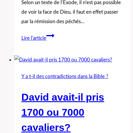
Selon un texte de l’Exode, il n’est pas possible
de voir la face de Dieu, il faut en effet passer
par la rémission des péchés…
Est-
Lire l'article
ce
que
Jacob
a
Y a t-il des contradictions dans la Bible ?
vu
Dieu
David avait-il pris
ou
1700 ou 7000
pas?
Peut-
cavaliers?
on