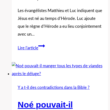
et
Les évangélistes Matthieu et Luc indiquent que
2?
Jésus est né au temps d’Hérode. Luc ajoute
que le règne d’Hérode a eu lieu conjointement
avec un…
Y
Lire l'article
aurait-
il
une
contradiction
sur
Y a t-il des contradictions dans la Bible ?
l’année
de
Noé pouvait-il
naissance