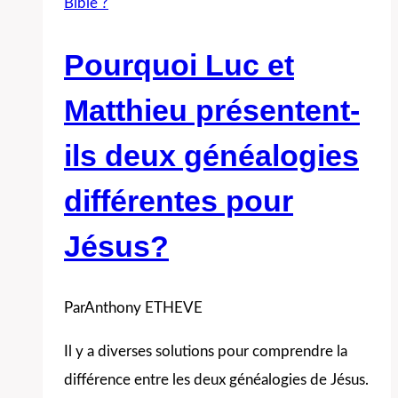
Bible ?
Jésus?
Une,
Pourquoi Luc et
deux,
Matthieu présentent-
trois?
ils deux généalogies
différentes pour
Jésus?
Par
Anthony ETHEVE
Il y a diverses solutions pour comprendre la
différence entre les deux généalogies de Jésus.