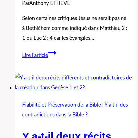
Par
Anthony ETHEVE
entre
Luc
Selon certaines critiques Jésus ne serait pas né
et
à Bethléhem comme indiqué dans Matthieu 2 :
Matthieu?
1 ou Luc 2 : 4 car les évangiles…
Jésus
Lire l'article
est-
il
né
à
Bethléhem
Fiabilité et Préservation de la Bible
|
Y a t-il des
ou
contradictions dans la Bible ?
à
Nazareth?
Y a-t-il deux récits