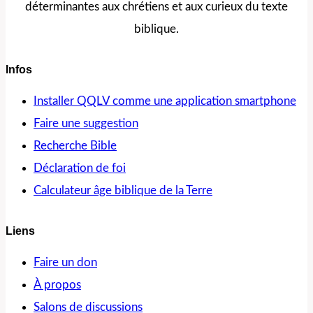
déterminantes aux chrétiens et aux curieux du texte
pas
biblique.
sur
le
Infos
chemin
Installer QQLV comme une application smartphone
de
Faire une suggestion
Damas?
Recherche Bible
Déclaration de foi
Calculateur âge biblique de la Terre
Liens
Faire un don
À propos
Salons de discussions