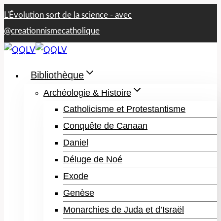
Aller
L'Évolution sort de la science - avec​
au
@creationnismecatholique
contenu
Bibliothèque
Archéologie & Histoire
Catholicisme et Protestantisme
Conquête de Canaan
Daniel
Déluge de Noé
Exode
Genèse
Monarchies de Juda et d’Israël