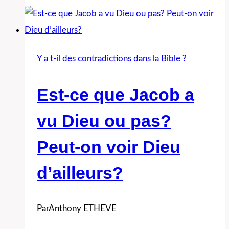
il
manger
tous
les
Y a t-il des contradictions dans la Bible ?
types
de
Est-ce que Jacob a
viandes
vu Dieu ou pas?
après
le
Peut-on voir Dieu
déluge?
d’ailleurs?
Par
Anthony ETHEVE