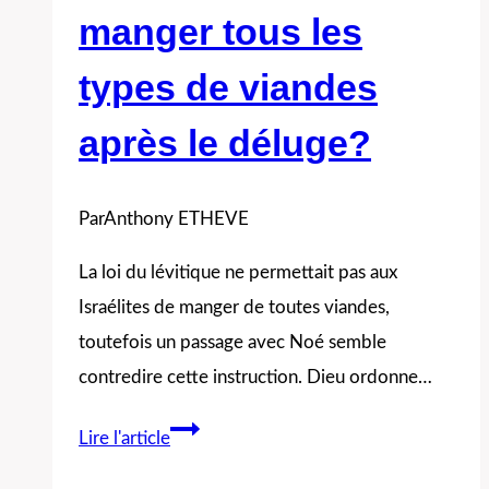
manger tous les
de
Jésus
types de viandes
?
après le déluge?
Par
Anthony ETHEVE
La loi du lévitique ne permettait pas aux
Israélites de manger de toutes viandes,
toutefois un passage avec Noé semble
contredire cette instruction. Dieu ordonne…
Noé
Lire l'article
pouvait-