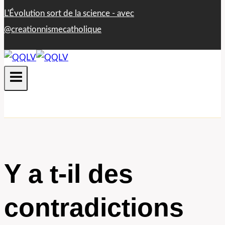
L'Évolution sort de la science - avec​
@creationnismecatholique
Y a t-il des
contradictions