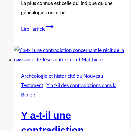
La plus connue est celle qui indique qu’une
généalogie concerne…
Pourquoi
Lire l'article
Luc
et
Matthieu
présentent-
ils
Archéologie et historicité du Nouveau
deux
Testament
|
Y a t-il des contradictions dans la
généalogies
Bible ?
différentes
pour
Y a-t-il une
Jésus?
contradiction