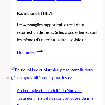
Par
Anthony ETHEVE
Les 4 évangiles rapportent le récit de la
résurrection de Jésus. Si les grandes lignes sont
les mêmes d’un récit à l’autre, il existe un…
Combien
Lire l'article
de
femmes
sont
allées
au
Archéologie et historicité du Nouveau
tombeau
Testament
|
Y a t-il des contradictions dans la
de