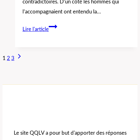
contradictoires. D’un côté les hommes qui
l’accompagnaient ont entendu la…
Les
Lire l'article
compagnons
de
Navigation
Paul
Page
1
2
3
ont-
suivante
de
ils
entendu
page
la
voix
de
Jésus
Le site QQLV a pour but d'apporter des réponses
ou