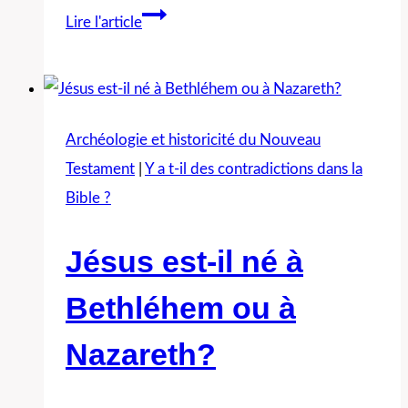
Y
Lire l'article
a-
t-
il
une
Archéologie et historicité du Nouveau
contradiction
Testament
|
Y a t-il des contradictions dans la
concernant
Bible ?
le
récit
Jésus est-il né à
de
Bethléhem ou à
la
naissance
Nazareth?
de
Jésus