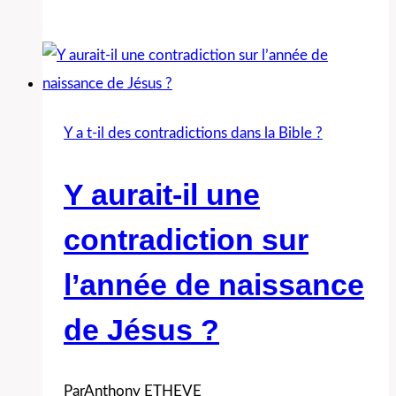
a-
t-
il
deux
récits
Y a t-il des contradictions dans la Bible ?
différents
et
Y aurait-il une
contradictoires
contradiction sur
de
la
l’année de naissance
création
de Jésus ?
dans
Genèse
1
Par
Anthony ETHEVE