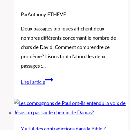
voir
Par
Anthony ETHEVE
Dieu
d’ailleurs?
Deux passages bibliques affichent deux
nombres différents concernant le nombre de
chars de David. Comment comprendre ce
problème? Lisons tout d’abord les deux
passages :…
David
Lire l'article
avait-
il
pris
1700
ou
Y a t-il des contradictions dans la Bible ?