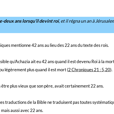
-deux ans lorsqu’il devint roi
, et il régna un an à Jérusal
iques mentionne 42 ans au lieu des 22 ans du texte des rois.
ssible qu’Achazia ait eu 42 ans quand il est devenu Roi à la mor
ou légèrement plus quand il est mort (
2 Chroniques 21 : 5,20
).
 être plus vieux que son père, avait certainement 22 ans.
ntes traductions de la Bible ne traduisent pas toutes systémati
 mais aussi avec 22 ans.