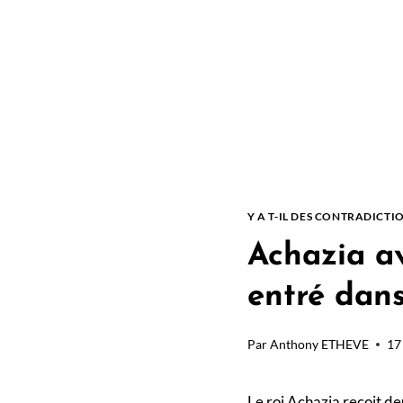
Y A T-IL DES CONTRADICTIO
Achazia av
entré dans
Par
Anthony ETHEVE
17
Le roi Achazia reçoit de