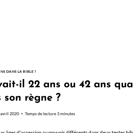
NS DANS LA BIBLE ?
ait-il 22 ans ou 42 ans qua
 son règne ?
 avril 2020
Temps de lecture
3
minutes
ux âges d’accession au pouvoir différents dans deux textes bib