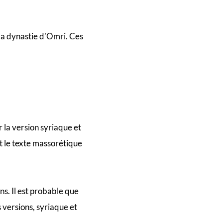
 la dynastie d’Omri. Ces
r la version syriaque et
et le texte massorétique
ans. Il est probable que
 versions, syriaque et