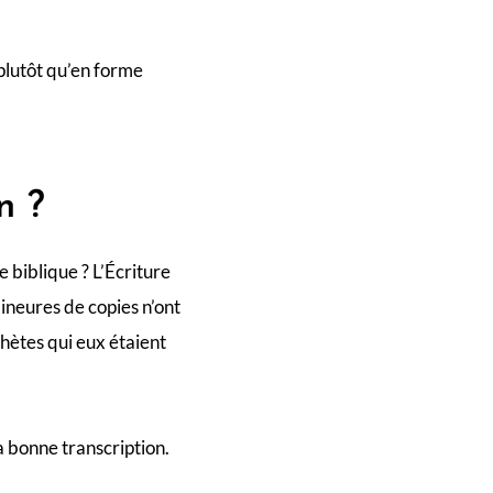
 plutôt qu’en forme
n ?
e biblique ? L’Écriture
mineures de copies n’ont
phètes qui eux étaient
a bonne transcription.