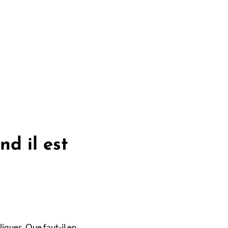
nd il est
liques. Que faut-il en