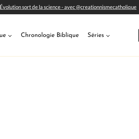
'Évolution sort de la science - avec​ @creationnismecatholique
que
Chronologie Biblique
Séries