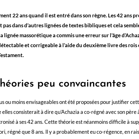
ent 22 ans quand il est entré dans son règne. Les 42 ans pr
 pas dans d’autres lignées de textes bibliques et cela semble
 la lignée massorétique a commis une erreur sur l’âge d’Ach
détectable et corrigeable à l’aide du deuxième livre des rois
Testament.
héories peu convaincantes
lus ou moins envisageables ont été proposées pour justifier cet
 elles consisterait à dire qu’Achazia a co-régné avec son père à
ntronisé à ses 42 ans. Cette théorie est néanmoins difficile à su
iori, régné que 8 ans. Il y a probablement eu co-régence, en ra