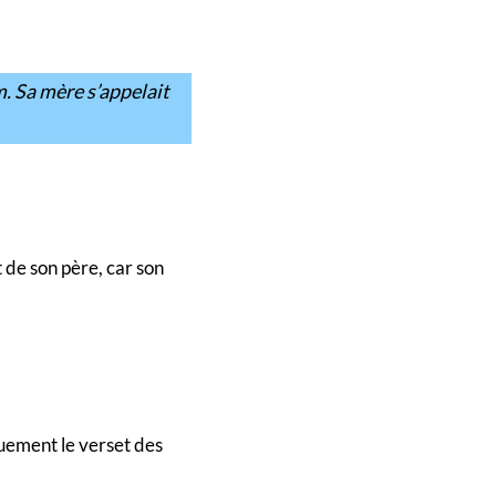
em. Sa mère s’appelait
t de son père, car son
quement le verset des