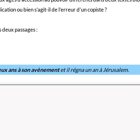
ication ou bien s’agit-il de l’erreur d’un copiste ?
 deux passages :
-deux ans à son avènement
et il régna un an à Jérusalem.