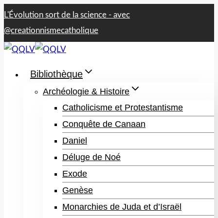
Aller
L'Évolution sort de la science - avec​
au
@creationnismecatholique
contenu
Bibliothèque
Archéologie & Histoire
Catholicisme et Protestantisme
Conquête de Canaan
Daniel
Déluge de Noé
Exode
Genèse
Monarchies de Juda et d’Israël