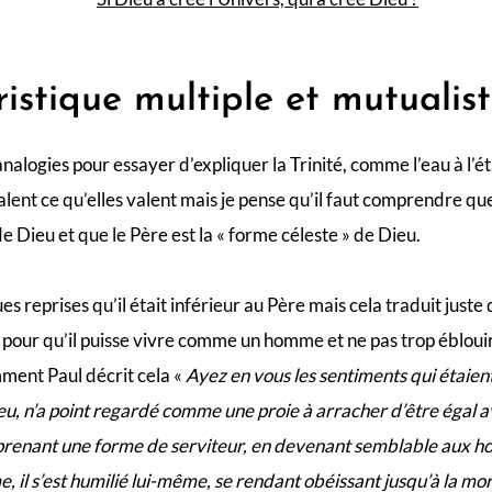
ristique multiple et mutualis
analogies pour essayer d’expliquer la Trinité, comme l’eau à l’é
lent ce qu’elles valent mais je pense qu’il faut comprendre que
de Dieu et que le Père est la « forme céleste » de Dieu.
s reprises qu’il était inférieur au Père mais cela traduit juste
pour qu’il puisse vivre comme un homme et ne pas trop éblouir 
ent Paul décrit cela «
Ayez en vous les sentiments qui étaient
eu, n’a point regardé comme une proie à arracher d’être égal av
 prenant une forme de serviteur, en devenant semblable aux h
il s’est humilié lui-même, se rendant obéissant jusqu’à la mo