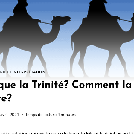
IE ET INTERPRÉTATION
que la Trinité? Comment la
re?
 avril 2021
Temps de lecture
4
minutes
 relation qui existe entre le Père, le Fils et le Saint-Esprit ?