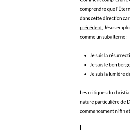
comprendre que l’Éternel
dans cette direction ca
précédent
, Jésus emplo
comme un subalterne:
Je suis la résurrecti
Je suis le bon berg
Je suis la lumière
Les critiques du christia
nature particulière de Di
commencement ni fin et 