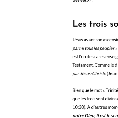
Les trois s
Jésus avant son ascensio
parmi tous les peuples »
est l’un des rares ensei
Testament. Comme le dit
par Jésus-Christ
« (Jean
Bien que le mot « Trini
que les trois sont divins
10:30). A d’autres mome
notre Dieu, il est le se