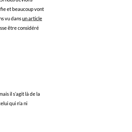
lifie et beaucoup vont
ons vu dans
un article
isse être considéré
is il s’agit là de la
lui qui n’a ni