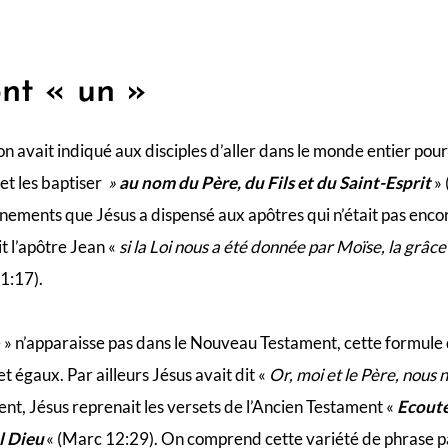
ont « un »
n avait indiqué aux disciples d’aller dans le monde entier pour
et les baptiser
»
au nom du Père, du Fils et du Saint-Esprit
» 
gnements que Jésus a dispensé aux apôtres qui n’était pas encor
 l’apôtre Jean «
si la Loi nous a été donnée par Moïse, la grâce
 1:17).
té » n’apparaisse pas dans le Nouveau Testament, cette formule
 et égaux. Par ailleurs Jésus avait dit «
Or, moi et le Père, nous
nt, Jésus reprenait les versets de l’Ancien Testament «
Ecoute,
ul Dieu
« (Marc 12:29). On comprend cette variété de phrase p