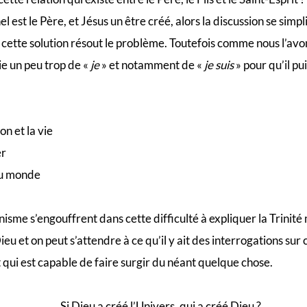
 est le Père, et Jésus un être créé, alors la discussion se simp
r cette solution résout le problème. Toutefois comme nous l’av
ie un peu trop de «
je
» et notamment de «
je suis
» pour qu’il pu
on et la vie
er
 du monde
nisme s’engouffrent dans cette difficulté à expliquer la Trinité ma
eu et on peut s’attendre à ce qu’il y ait des interrogations sur ce
qui est capable de faire surgir du néant quelque chose.
Si Dieu a créé l’Univers, qui a créé Dieu ?