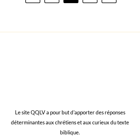
r
e
a
e
x
g
v
t
i
P
i
o
a
u
g
n
s
e
a
P
a
t
g
e
i
Le site QQLV a pour but d'apporter des réponses
o
déterminantes aux chrétiens et aux curieux du texte
biblique.
n