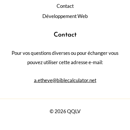
c
Contact
a
Développement Web
t
Contact
i
Pour vos questions diverses ou pour échanger vous
o
pouvez utiliser cette adresse e-mail:
n
a.etheve@biblecalculator.net
s
© 2026 QQLV