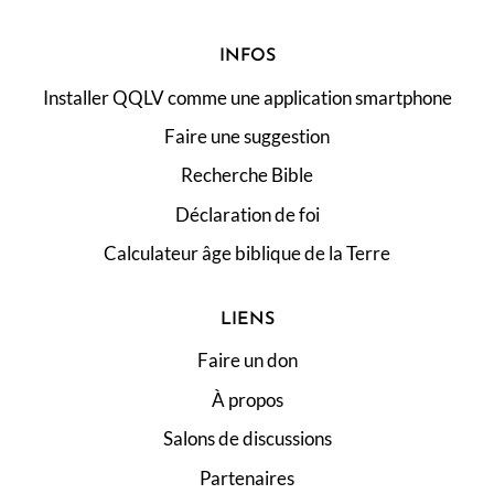
d
INFOS
e
Installer QQLV comme une application smartphone
Faire une suggestion
s
Recherche Bible
p
Déclaration de foi
Calculateur âge biblique de la Terre
u
b
LIENS
Faire un don
l
À propos
i
Salons de discussions
Partenaires