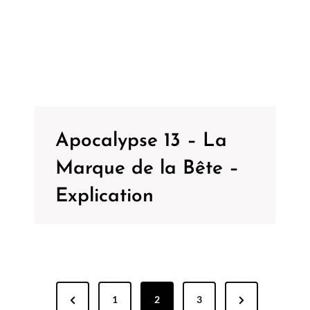
Apocalypse 13 – La
Marque de la Bête –
Explication
P
P
N
1
2
3